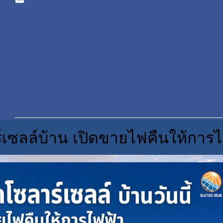
์เซลล์บ้าน เปิดขายไฟคืนให้การไ
© C