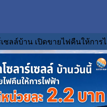
์เซลล์บ้าน เปิดขายไฟคืนให้การไ
© C