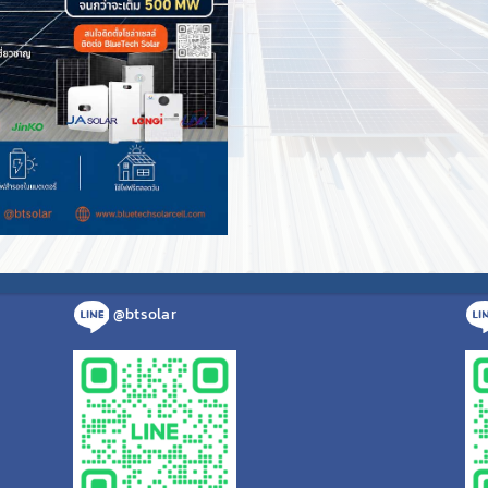
สำนักงานภาคอีสาน
สำ
เลขที่ 555/74 หมู่ที่ 13
ต.ในเมือง อ.เมืองขอนแก่น
ต.ไ
จ.ขอนแก่น 40000
จ.เ
แสดงที่ตั้งบน Google Maps
แสด
095 856 9555
bluetechsolar.th@gmail.com
@btsolar