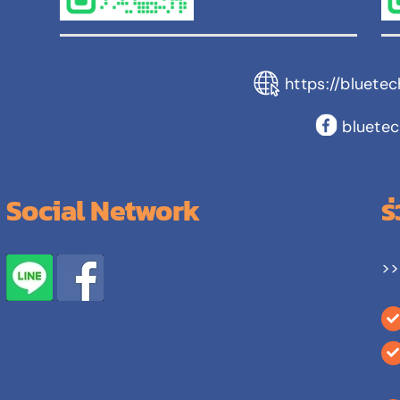
https://bluete
bluetec
Social Network
ร
>>