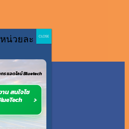
 หน่วยละ
CLOSE
กร แอดไลน์ Bluetech
างาน สนใจโซ
BlueTech
S