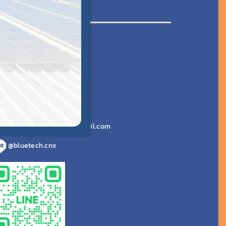
นักงานภาคเหนือ
เลขที่ 91 หมู๋ 6
ชยสถาน อ.สารภี
ชียงใหม่ 50140
งที่ตั้งบน Google Maps
065 925 2691
bluetechchiangmai@gmail.com
@bluetech.cnx