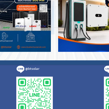
สำนักงานภาคอีสาน
สำ
เลขที่ 555/74 หมู่ที่ 13
ต.ในเมือง อ.เมืองขอนแก่น
ต.ไ
จ.ขอนแก่น 40000
จ.เ
แสดงที่ตั้งบน Google Maps
แสด
095 856 9555
bluetechsolar.th@gmail.com
@btsolar