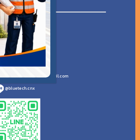
นักงานภาคเหนือ
เลขที่ 91 หมู๋ 6
ชยสถาน อ.สารภี
ชียงใหม่ 50140
งที่ตั้งบน Google Maps
065 925 2691
bluetechchiangmai@gmail.com
@bluetech.cnx