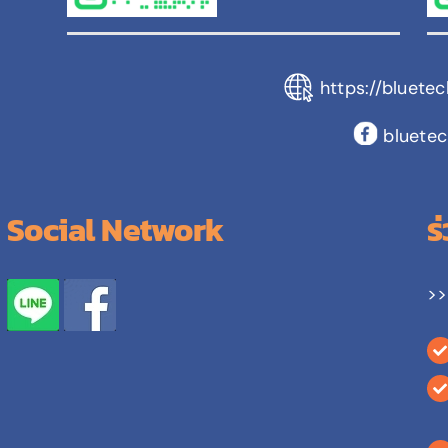
https://bluete
bluetec
Social Network
ร
>>