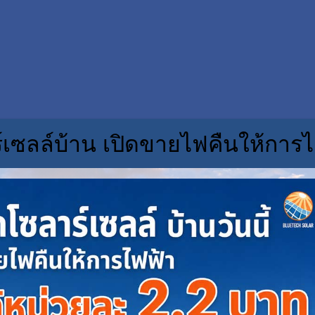
์เซลล์บ้าน เปิดขายไฟคืนให้การไ
© C