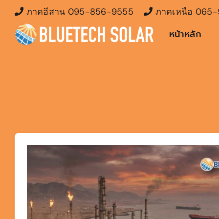
Skip
ภาคอีสาน
095-856-9555
ภาคเหนือ
065-
to
หน้าหลัก
content