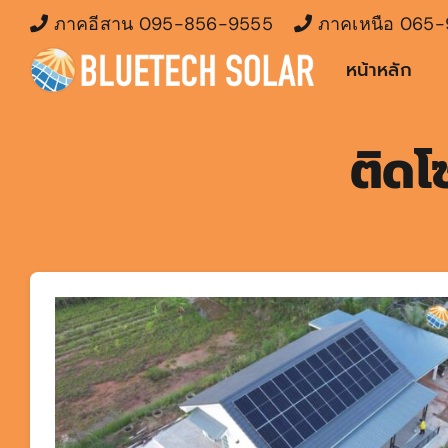
Skip
ภาคอีสาน
095-856-9555
ภาคเหนือ
065-
to
หน้าหลัก
content
ติดโ