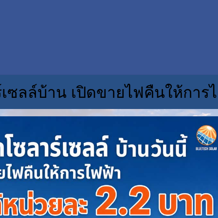
์เซลล์บ้าน เปิดขายไฟคืนให้การไ
© C