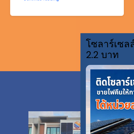
โซลาร์เซลล
2.2 บาท