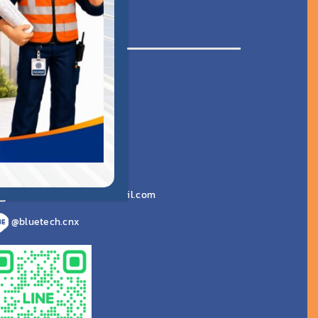
นักงานภาคเหนือ
เลขที่ 91 หมู๋ 6
ชยสถาน อ.สารภี
ชียงใหม่ 50140
งที่ตั้งบน Google Maps
065 925 2691
bluetechchiangmai@gmail.com
@bluetech.cnx