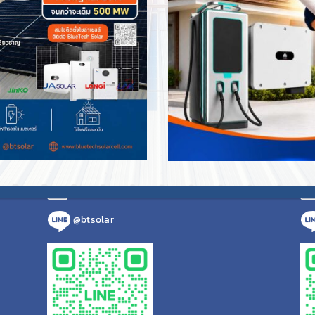
สำนักงานภาคอีสาน
สำ
เลขที่ 555/74 หมู่ที่ 13
ต.ในเมือง อ.เมืองขอนแก่น
ต.ไ
จ.ขอนแก่น 40000
จ.เ
แสดงที่ตั้งบน Google Maps
แสด
095 856 9555
bluetechsolar.th@gmail.com
@btsolar