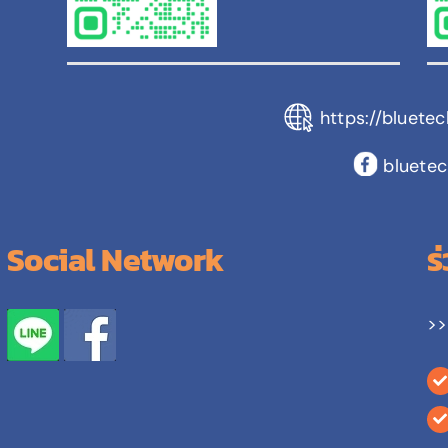
https://bluete
bluetec
Social Network
ร
>>