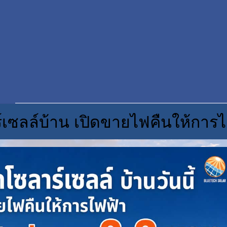
์เซลล์บ้าน เปิดขายไฟคืนให้การไ
© C