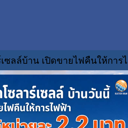
์เซลล์บ้าน เปิดขายไฟคืนให้การไ
© C