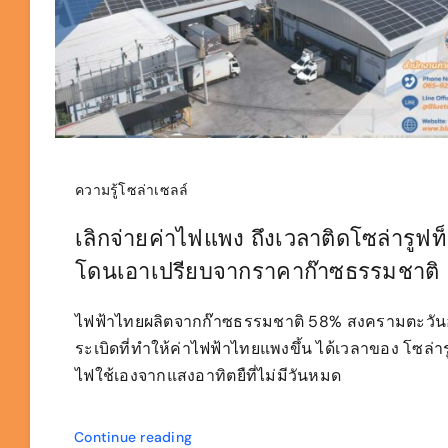
ความรู้โซล่าเซลล์
เลิกจ่ายค่าไฟแพง ถึงเวลาติดโซล่ารูฟท
โดนเอาเปรียบจากราคาก๊าซธรรมชาติ
ไฟฟ้าไทยผลิตจากก๊าซธรรมชาติ 58% สงครามตะวั
ระเบิดที่ทำให้ค่าไฟฟ้าไทยแพงขึ้น ได้เวลาของ โซล่าร
ไฟใช้เองจากแสงอาทิตยืที่ไม่มีวันหมด
Continue reading