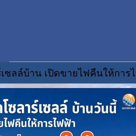
์เซลล์บ้าน เปิดขายไฟคืนให้การไ
© C