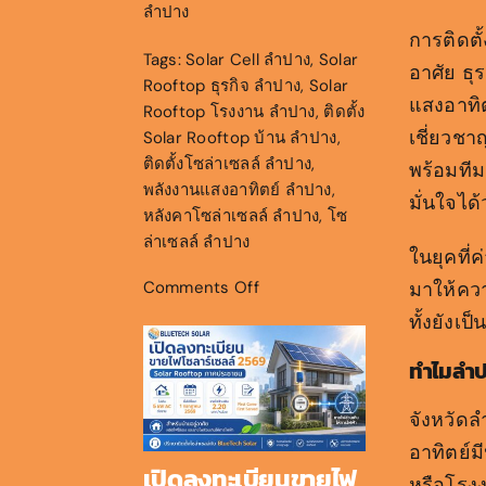
ลำปาง
การติดตั
Tags:
Solar Cell ลำปาง
,
Solar
อาศัย ธุ
Rooftop ธุรกิจ ลำปาง
,
Solar
แสงอาทิต
Rooftop โรงงาน ลำปาง
,
ติดตั้ง
เชี่ยวชา
Solar Rooftop บ้าน ลำปาง
,
ติดตั้งโซล่าเซลล์ ลำปาง
,
พร้อมที
พลังงานแสงอาทิตย์ ลำปาง
,
มั่นใจได
หลังคาโซล่าเซลล์ ลำปาง
,
โซ
ล่าเซลล์ ลำปาง
ในยุคที่
on
มาให้คว
Comments Off
Solar
ทั้งยังเ
Rooftop
ลำปาง
ทำไมลำป
จังหวัดล
อาทิตย์ม
เปิดลงทะเบียนขายไฟ
หรือโรงง