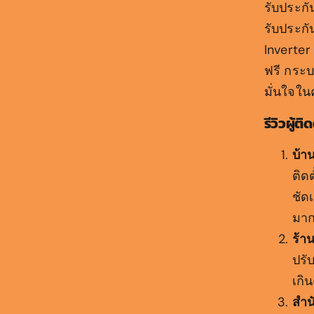
รับประกั
รับประกั
Inverter
ฟรี กระ
มั่นใจใ
รีวิวผู้
บ้า
ติด
ชัด
มาก
ร้า
ปรั
เกิ
สำน