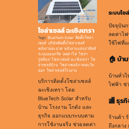
ระบบโซล่
ปัจจุบัน
โซล่าเซลล์ ฉะเชิงเทรา
ลดค่าไฟฟ
Tags:
BlueTech Solar
,
ติดตั้งโซล่า
ใช้ไฟที่
เซลล์
,
บริษัทติดตั้งโซล่าเซลล์
,
พลังงานสะอาด
,
พลังงานแสงอาทิตย์
,
ระบบออนกริด
,
ลดค่าไฟ
,
โซล่า
🏠 บ้า
รูฟท็อป
,
โซล่าเซลล์ ฉะเชิงเทรา
,
โซ
ล่าเซลล์บ้าน
,
โซล่าเซลล์ภาคตะวัน
ออก
,
โซล่าเซลล์โรงงาน
บ้านทั่ว
บริการติดตั้งโซล่าเซลล์
ไฟฟ้า ช่
ฉะเชิงเทรา โดย
BlueTech Solar สำหรับ
🏬 ธุรก
บ้าน โรงงาน โกดัง และ
ธุรกิจ ออกแบบระบบตาม
ร้านค้า 
การใช้งานจริง ช่วยลดค่า
ถึงกลาง 