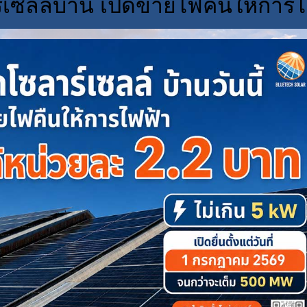
์เซลล์บ้าน เปิดขายไฟคืนให้การไ