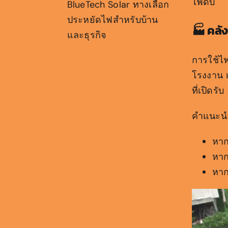
ไฟดับ
BlueTech Solar ทางเลือก
ประหยัดไฟสำหรับบ้าน
🏭 คลั
และธุรกิจ
การใช้ไฟ
โรงงาน 
ที่เปิดรับ
คำแนะนำเ
หาก
หาก
หาก