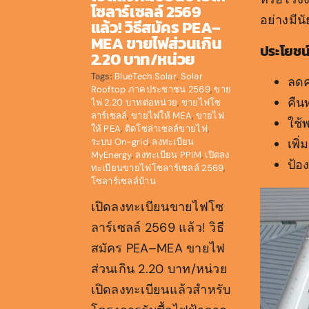
โซลาร์เซลล์ 2569
อย่างมีน
แล้ว! วิธีสมัคร PEA–
MEA ขายไฟส่วนเกิน
ประโยชน
2.20 บาท/หน่วย
Tags:
BlueTech Solar
,
Solar
ลดค
Rooftop ภาคประชาชน 2569
,
ขาย
คืน
ไฟ 2.20 บาทต่อหน่วย
,
ขายไฟโซ
ลาร์เซลล์
,
ขายไฟให้ MEA
,
ขายไฟ
ใช้
ให้ PEA
,
ติดโซล่าเซลล์ขายไฟ
,
เพิ่
ระบบ On-grid
,
ลงทะเบียน
MyEnergy
,
ลงทะเบียน PPIM
,
เปิดลง
ป้อ
ทะเบียนขายไฟโซลาร์เซลล์ 2569
,
โซลาร์เซลล์บ้าน
เปิดลงทะเบียนขายไฟโซ
ลาร์เซลล์ 2569 แล้ว! วิธี
สมัคร PEA–MEA ขายไฟ
ส่วนเกิน 2.20 บาท/หน่วย
เปิดลงทะเบียนแล้วสำหรับ