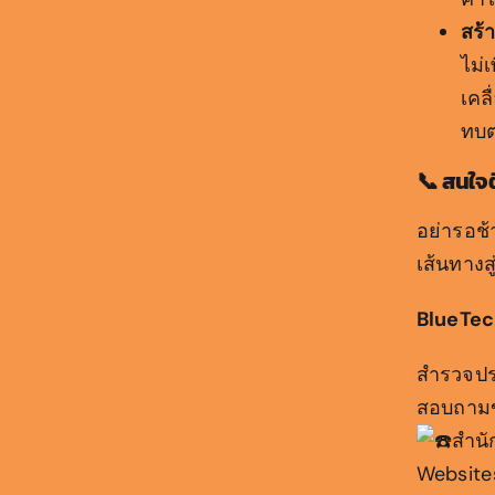
สร้
ไม่
เคล
ทบต
📞 สนใจต
อย่ารอช้
เส้นทางส
BlueTec
สำรวจปร
สอบถามข้
สำนั
Website