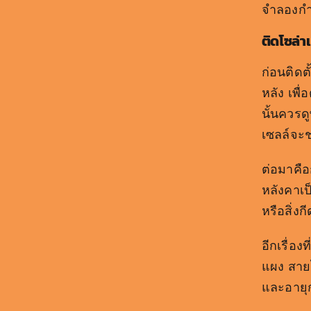
จำลองกำ
ติดโซล่า
ก่อนติดต
หลัง เพื่
นั้นควร
เซลล์จะช
ต่อมาคือ
หลังคาเป
หรือสิ่งก
อีกเรื่อ
แผง สาย
และอายุ