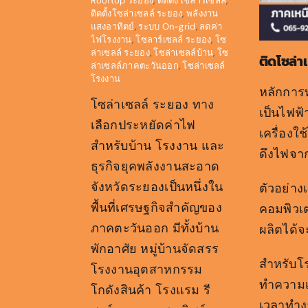
Rooftop ระยอง
,
ติดตั้งโซลาร์เซลล์
,
ติดตั้งโซล่าเซลล์ ระยอง
,
พลังงาน
แสงอาทิตย์
,
ระบบ On-grid
,
ลดค่า
ไฟโรงงาน
,
โซลาร์เซลล์ ระยอง
,
โซ
ล่าเซลล์ ระยอง
,
โซล่าเซลล์บ้าน
,
โซ
ติดโซล่า
ล่าเซลล์ภาคตะวันออก
,
โซล่าเซลล์
โรงงาน
หลักการ
โซล่าเซลล์ ระยอง ทาง
เป็นไฟฟ้
เลือกประหยัดค่าไฟ
เครื่องใ
สำหรับบ้าน โรงงาน และ
ดึงไฟจา
ธุรกิจยุคพลังงานสะอาด
จังหวัดระยองเป็นหนึ่งใน
ตัวอย่างเ
พื้นที่เศรษฐกิจสำคัญของ
คอมพิวเ
ภาคตะวันออก มีทั้งบ้าน
ผลิตได้
พักอาศัย หมู่บ้านจัดสรร
สำหรับโร
โรงงานอุตสาหกรรม
ทำความเย
โกดังสินค้า โรงแรม รี
เวลาทำงา