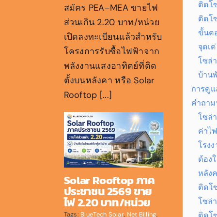
ติดโซ
สมัคร PEA–MEA ขายไฟ
ติดโซ
ส่วนเกิน 2.20 บาท/หน่วย
ขั้นต
เปิดลงทะเบียนแล้วสำหรับ
จุดเด
โครงการรับซื้อไฟฟ้าจาก
โซล่า
พลังงานแสงอาทิตย์ที่ติด
บ้าน
ตั้งบนหลังคา หรือ Solar
การดูแ
Rooftop [...]
คำถามท
โซล่า
ค่าไ
โรงง
ต้องใ
หลัง
Solar Rooftop ภาค
ติดโซ
ประชาชน 2569 ขาย
ไฟ 2.20 บาท/หน่วย
โซล่า
ติดโ
Tags:
BlueTech Solar
,
Net Billing
,