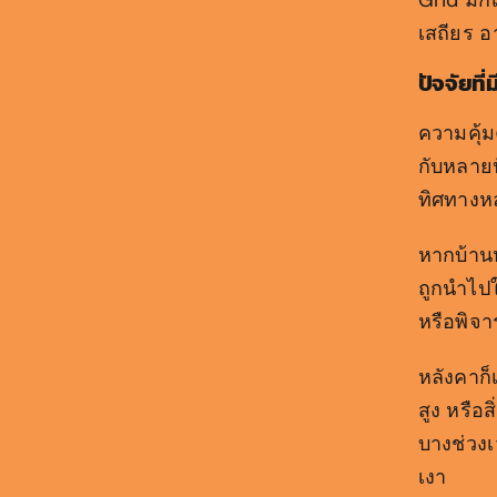
เสถียร อ
ปัจจัยที
ความคุ้ม
กับหลายป
ทิศทางห
หากบ้านห
ถูกนำไป
หรือพิจา
หลังคาก็
สูง หรือ
บางช่วง
เงา