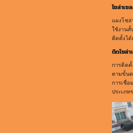
โซล่าเซลล
แผงโซล่า
ใช้งานส
ติดตั้ง
ติดโซล่
การติดตั
ตามขั้นต
การเชื่อ
ประเภท