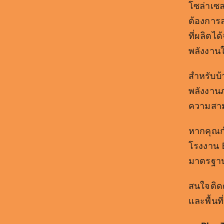
โซล่าเซล
ต้องการล
ที่ผลิตไ
พลังงาน
สำหรับบ้
พลังงาน
ความสาม
หากคุณกำ
โรงงาน 
มาตรฐาน
สนใจติดต
และพื้นท