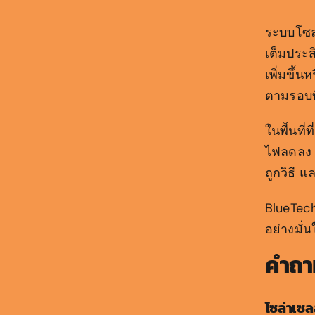
ระบบโซล่
เต็มประส
เพิ่มขึ
ตามรอบท
ในพื้นที
ไฟลดลง 
ถูกวิธี
BlueTech
อย่างมั่
คำถาม
โซล่าเซล