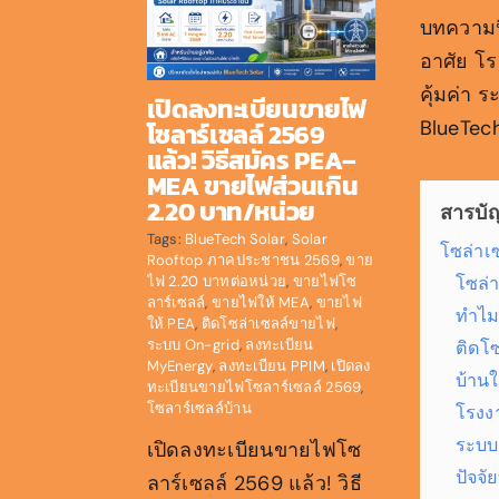
ระยอง
บทความนี
ติด
อาศัย โร
ตั้ง
คุ้มค่า 
ระบบ
เปิดลงทะเบียนขายไฟ
ประหยัด
BlueTech
โซลาร์เซลล์ 2569
ค่า
แล้ว! วิธีสมัคร PEA–
ไฟ
MEA ขายไฟส่วนเกิน
สำหรับ
2.20 บาท/หน่วย
สารบั
บ้าน
Tags:
BlueTech Solar
,
Solar
โซล่าเ
ธุรกิจ
Rooftop ภาคประชาชน 2569
,
ขาย
โซล่
ไฟ 2.20 บาทต่อหน่วย
,
ขายไฟโซ
และ
ลาร์เซลล์
,
ขายไฟให้ MEA
,
ขายไฟ
โรงงาน
ทำไม
ให้ PEA
,
ติดโซล่าเซลล์ขายไฟ
,
ระบบ On-grid
,
ลงทะเบียน
ติดโซ
MyEnergy
,
ลงทะเบียน PPIM
,
เปิดลง
บ้าน
ทะเบียนขายไฟโซลาร์เซลล์ 2569
,
โซลาร์เซลล์บ้าน
โรงง
ระบบโ
เปิดลงทะเบียนขายไฟโซ
ปัจจั
ลาร์เซลล์ 2569 แล้ว! วิธี