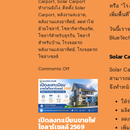
Carport
,
Solar Carport
หรือ “โร
ทำงานยังไง
,
ติดตั้ง Solar
เพิ่มพื้น
Carport
,
พลังงานสะอาด
,
พลังงานแสงอาทิตย์
,
ลดค่าไฟ
วันนี้เร
ด้วยโซลาร์
,
โซลาร์คาร์พอร์ต
,
โซลาร์สำหรับธุรกิจ
,
โซลาร์
BlueTech
สำหรับบ้าน
,
โรงจอดรถ
พลังงานแสงอาทิตย์
,
โรงจอดรถ
Solar Ca
โซล่าเซลล์
on
Comments Off
Solar Ca
Solar
สามารถผ
Carport
คือ
จึงทำหน้าท
อะไร
ทำงาน
ให้
ยัง
ผลิ
ไง
เปิดลงทะเบียนขายไฟ
ลดภ
โซลาร์เซลล์ 2569
เพิ่