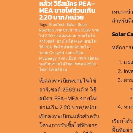
แล้ว! วิธีสมัคร PEA–
MEA ขายไฟส่วนเกิน
เหมาะสำห
2.20 บาท/หน่วย
สำหรับติ
Tags:
BlueTech Solar
,
Solar
Rooftop ภาคประชาชน 2569
,
ขาย
Solar C
ไฟ 2.20 บาทต่อหน่วย
,
ขายไฟโซ
ลาร์เซลล์
,
ขายไฟให้ MEA
,
ขายไฟ
หลักการท
ให้ PEA
,
ติดโซล่าเซลล์ขายไฟ
,
ระบบ On-grid
,
ลงทะเบียน
MyEnergy
,
ลงทะเบียน PPIM
,
เปิดลง
แผง
ทะเบียนขายไฟโซลาร์เซลล์ 2569
,
โซลาร์เซลล์บ้าน
Inv
สาม
เปิดลงทะเบียนขายไฟโซ
ลาร์เซลล์ 2569 แล้ว! วิธี
สมัคร PEA–MEA ขายไฟ
หาก
ส่วนเกิน 2.20 บาท/หน่วย
เปิดลงทะเบียนแล้วสำหรับ
เรียกได้
โครงการรับซื้อไฟฟ้าจาก
พื้นที่อย่