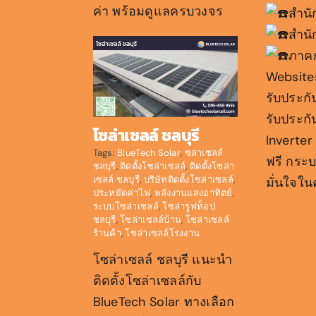
ค่า พร้อมดูแลครบวงจร
สำนั
สำนั
ภาค
Website
รับประกั
รับประกั
โซล่าเซลล์ ชลบุรี
Inverter
Tags:
BlueTech Solar
,
ซล่าเซลล์
ฟรี กระ
ชลบุรี
,
ติดตั้งโซล่าเซลล์
,
ติดตั้งโซล่า
เซลล์ ชลบุรี
,
บริษัทติดตั้งโซล่าเซลล์
,
มั่นใจใ
ประหยัดค่าไฟ
,
พลังงานแสงอาทิตย์
,
ระบบโซล่าเซลล์
,
โซล่ารูฟท็อป
ชลบุรี
,
โซล่าเซลล์บ้าน
,
โซล่าเซลล์
ร้านค้า
,
โซล่าเซลล์โรงงาน
โซล่าเซลล์ ชลบุรี แนะนำ
ติดตั้งโซล่าเซลล์กับ
BlueTech Solar ทางเลือก