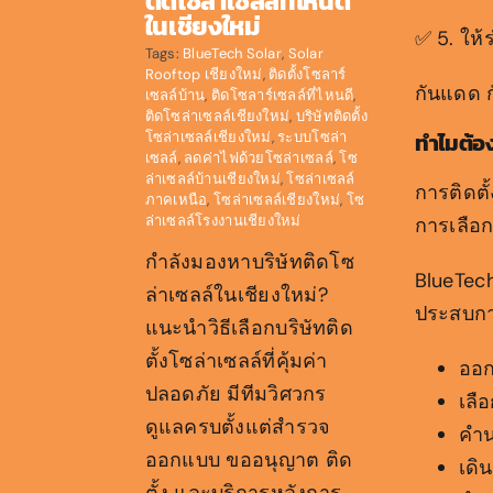
ติดโซล่าเซลล์ที่ไหนดี
ในเชียงใหม่
✅ 5. ให้
Tags:
BlueTech Solar
,
Solar
Rooftop เชียงใหม่
,
ติดตั้งโซลาร์
กันแดด 
เซลล์บ้าน
,
ติดโซลาร์เซลล์ที่ไหนดี
,
ติดโซล่าเซลล์เชียงใหม่
,
บริษัทติดตั้ง
ทำไมต้อง
โซล่าเซลล์เชียงใหม่
,
ระบบโซล่า
เซลล์
,
ลดค่าไฟด้วยโซล่าเซลล์
,
โซ
ล่าเซลล์บ้านเชียงใหม่
,
โซล่าเซลล์
การติดตั
ภาคเหนือ
,
โซล่าเซลล์เชียงใหม่
,
โซ
ล่าเซลล์โรงงานเชียงใหม่
การเลือก
กำลังมองหาบริษัทติดโซ
BlueTech
ล่าเซลล์ในเชียงใหม่?
ประสบการ
แนะนำวิธีเลือกบริษัทติด
ตั้งโซล่าเซลล์ที่คุ้มค่า
ออก
ปลอดภัย มีทีมวิศวกร
เลื
ดูแลครบตั้งแต่สำรวจ
คำน
ออกแบบ ขออนุญาต ติด
เดิ