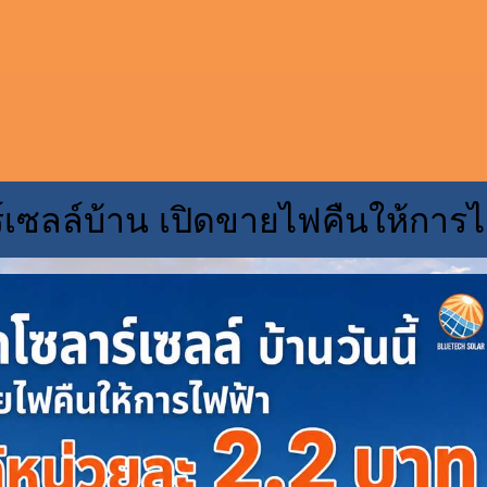
์เซลล์บ้าน เปิดขายไฟคืนให้การไ