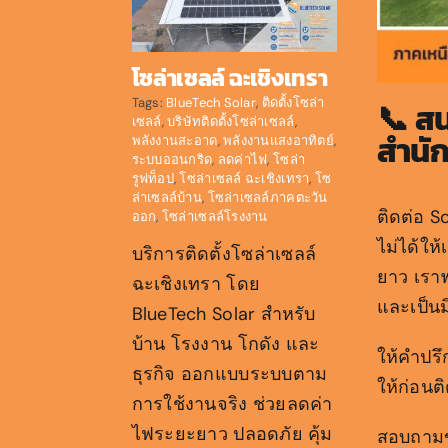
โซล่าเซลล์ ฉะเชิงเทรา
Tags:
BlueTech Solar
,
ติดตั้งโซล่า
📞 สน
เซลล์
,
บริษัทติดตั้งโซล่าเซลล์
,
สำนั
พลังงานสะอาด
,
พลังงานแสงอาทิตย์
,
ระบบออนกริด
,
ลดค่าไฟ
,
โซล่า
รูฟท็อป
,
โซล่าเซลล์ ฉะเชิงเทรา
,
โซ
ล่าเซลล์บ้าน
,
โซล่าเซลล์ภาคตะวัน
ติดต่อ S
ออก
,
โซล่าเซลล์โรงงาน
ไม่ได้ให
บริการติดตั้งโซล่าเซลล์
ยาว เราพ
ฉะเชิงเทรา โดย
และเป็นม
BlueTech Solar สำหรับ
บ้าน โรงงาน โกดัง และ
ให้คำปร
ธุรกิจ ออกแบบระบบตาม
ให้ก่อนติ
การใช้งานจริง ช่วยลดค่า
ไฟระยะยาว ปลอดภัย คุ้ม
สอบถามข้