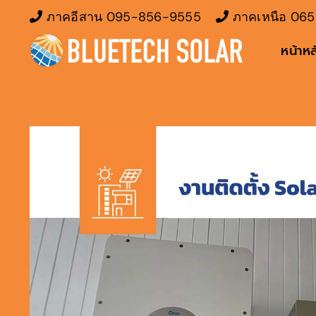
Skip
ภาคอีสาน
095-856-9555
ภาคเหนือ
065
to
หน้าหล
content