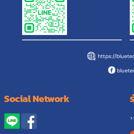
https://bluete
bluete
Social Network
>