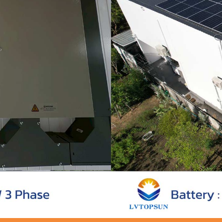
olar Rooftop อำเภอสารภี จังหวัดเชียงใหม่ โดย