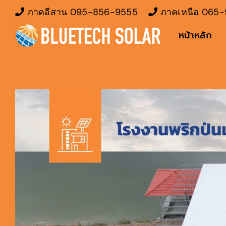
Skip
ภาคอีสาน
095-856-9555
ภาคเหนือ
065-
to
หน้าหลัก
content