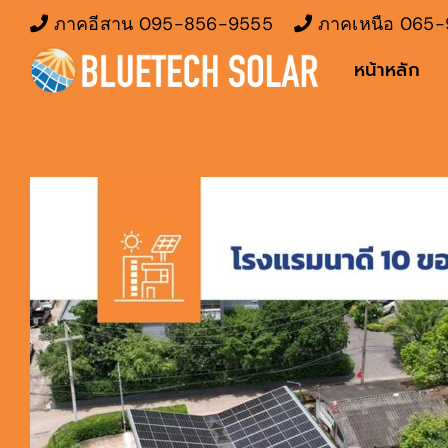
Skip
ภาคอีสาน
095-856-9555
ภาคเหนือ
065-
to
หน้าหลัก
content