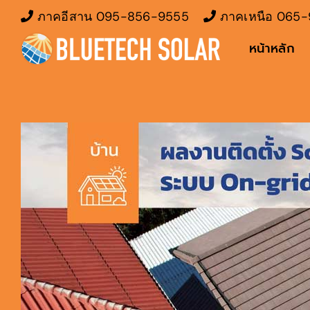
Skip
ภาคอีสาน
095-856-9555
ภาคเหนือ
065-
to
หน้าหลัก
content