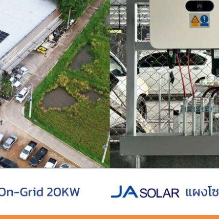
ดตั้งโซล่าเซลล์ อู่โก้ การาจ ลำปาง ระบบ On-g