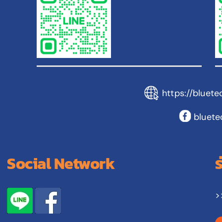
https://bluete
bluete
Social Network
>