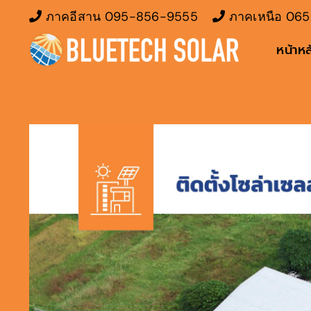
Skip
ภาคอีสาน
095-856-9555
ภาคเหนือ
065
to
หน้าหล
content