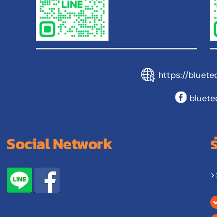
https://bluete
bluete
Social Network
>