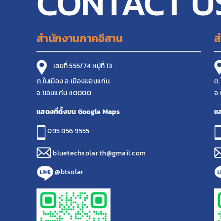
CONTACT U
สำนักงานภาคอีสาน
ส
เลขที่ 555/74 หมู่ที่ 13
ต.ในเมือง อ.เมืองขอนแก่น
ต.
จ.ขอนแก่น 40000
จ.
แสดงที่ตั้งบน Google Maps
แส
095 856 9555
bluetechsolar.th@gmail.com
@btsolar