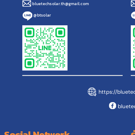
bluetechsolar.th@gmail.com
@btsolar
https://bluete
bluete
Social Network