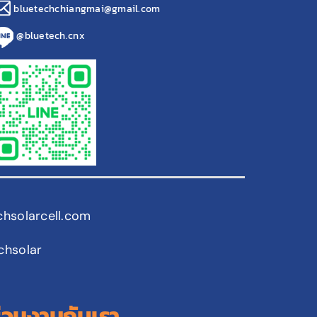
bluetechchiangmai@gmail.com
@bluetech.cnx
chsolarcell.com
chsolar
ร่วมงานกับเรา