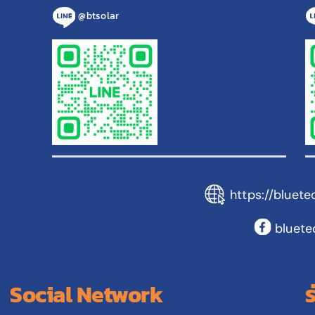
@btsolar
https://bluete
bluete
Social Network