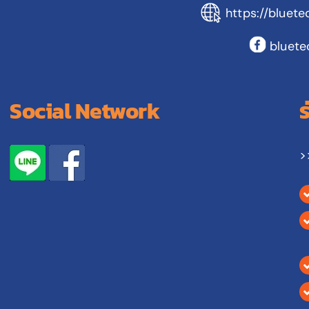
https://bluete
bluete
Social Network
>