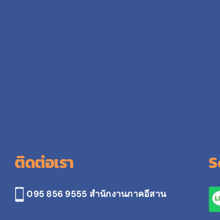
ติดต่อเรา
S
095 856 9555 สำนักงานภาคอีสาน