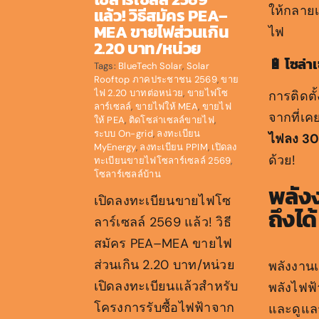
ให้กลายเ
แล้ว! วิธีสมัคร PEA–
MEA ขายไฟส่วนเกิน
ไฟ
2.20 บาท/หน่วย
🔋 โซล่า
Tags:
BlueTech Solar
,
Solar
Rooftop ภาคประชาชน 2569
,
ขาย
ไฟ 2.20 บาทต่อหน่วย
,
ขายไฟโซ
การติดตั
ลาร์เซลล์
,
ขายไฟให้ MEA
,
ขายไฟ
จากที่เ
ให้ PEA
,
ติดโซล่าเซลล์ขายไฟ
,
ระบบ On-grid
,
ลงทะเบียน
ไฟลง 3
MyEnergy
,
ลงทะเบียน PPIM
,
เปิดลง
ด้วย!
ทะเบียนขายไฟโซลาร์เซลล์ 2569
,
โซลาร์เซลล์บ้าน
พลังง
เปิดลงทะเบียนขายไฟโซ
ถึงได้
ลาร์เซลล์ 2569 แล้ว! วิธี
สมัคร PEA–MEA ขายไฟ
ส่วนเกิน 2.20 บาท/หน่วย
พลังงานแ
เปิดลงทะเบียนแล้วสำหรับ
พลังไฟฟ้
โครงการรับซื้อไฟฟ้าจาก
และดูแ