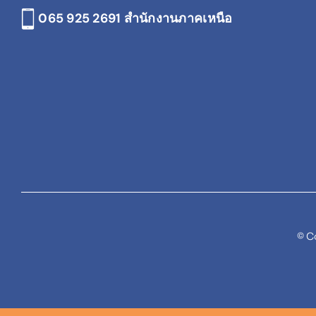
065 925 2691
สำนักงานภาคเหนือ
© C