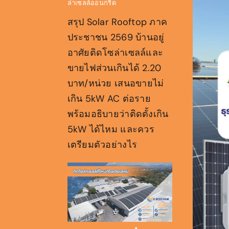
ล่าเซลล์ออนกริด
สรุป Solar Rooftop ภาค
ประชาชน 2569 บ้านอยู่
อาศัยติดโซล่าเซลล์และ
ขายไฟส่วนเกินได้ 2.20
บาท/หน่วย เสนอขายไม่
เกิน 5kW AC ต่อราย
พร้อมอธิบายว่าติดตั้งเกิน
5kW ได้ไหม และควร
เตรียมตัวอย่างไร