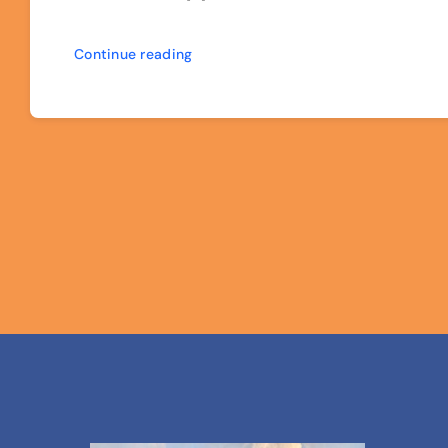
Continue reading