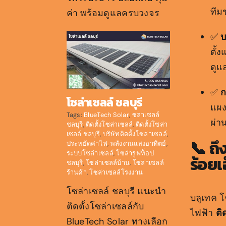
ทีม
ค่า พร้อมดูแลครบวงจร
✅
บ
ตั้
ดูแ
✅
ก
โซล่าเซลล์ ชลบุรี
แผง
Tags:
BlueTech Solar
,
ซล่าเซลล์
ผ่า
ชลบุรี
,
ติดตั้งโซล่าเซลล์
,
ติดตั้งโซล่า
เซลล์ ชลบุรี
,
บริษัทติดตั้งโซล่าเซลล์
,
📞 ถ
ประหยัดค่าไฟ
,
พลังงานแสงอาทิตย์
,
ระบบโซล่าเซลล์
,
โซล่ารูฟท็อป
ร้อยเ
ชลบุรี
,
โซล่าเซลล์บ้าน
,
โซล่าเซลล์
ร้านค้า
,
โซล่าเซลล์โรงงาน
โซล่าเซลล์ ชลบุรี แนะนำ
บลูเทค โ
ติดตั้งโซล่าเซลล์กับ
ไฟฟ้า
ติ
BlueTech Solar ทางเลือก