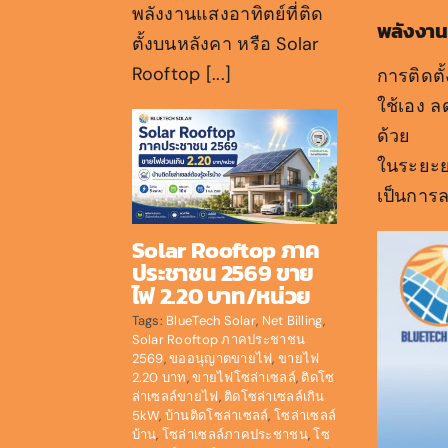
พลังงานแสงอาทิตย์ที่ติด
พลังงาน
ตั้งบนหลังคา หรือ Solar
Rooftop [...]
การติดตั
ใช้เอง ล
ด้วย
ในระยะย
เป็นการลง
Solar Rooftop ภาค
ประชาชน 2569 ขาย
ไฟ 2.20 บาท/หน่วย
Tags:
BlueTech Solar
,
Net Billing
,
Solar Rooftop ภาคประชาชน
2569
,
ขออนุญาตขายไฟ
,
ขายไฟ
2.20 บาท
,
ขายไฟโซล่าเซลล์
,
ติดโซ
ล่าเซลล์ขายไฟ
,
ติดโซล่าเซลล์เกิน
5kW
,
บ้านติดโซล่าเซลล์
,
โซล่าเซลล์
บ้าน
,
โซล่าเซลล์ภาคประชาชน
,
โซ