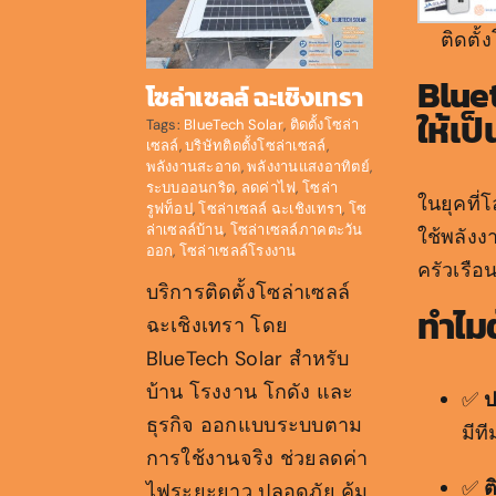
ติดตั้
Blue
โซล่าเซลล์ ฉะเชิงเทรา
ให้เป
Tags:
BlueTech Solar
,
ติดตั้งโซล่า
เซลล์
,
บริษัทติดตั้งโซล่าเซลล์
,
พลังงานสะอาด
,
พลังงานแสงอาทิตย์
,
ระบบออนกริด
,
ลดค่าไฟ
,
โซล่า
ในยุคที่
รูฟท็อป
,
โซล่าเซลล์ ฉะเชิงเทรา
,
โซ
ล่าเซลล์บ้าน
,
โซล่าเซลล์ภาคตะวัน
ใช้พลังง
ออก
,
โซล่าเซลล์โรงงาน
ครัวเรือ
บริการติดตั้งโซล่าเซลล์
ทำไม
ฉะเชิงเทรา โดย
BlueTech Solar สำหรับ
บ้าน โรงงาน โกดัง และ
✅
ป
ธุรกิจ ออกแบบระบบตาม
มีท
การใช้งานจริง ช่วยลดค่า
✅
ต
ไฟระยะยาว ปลอดภัย คุ้ม