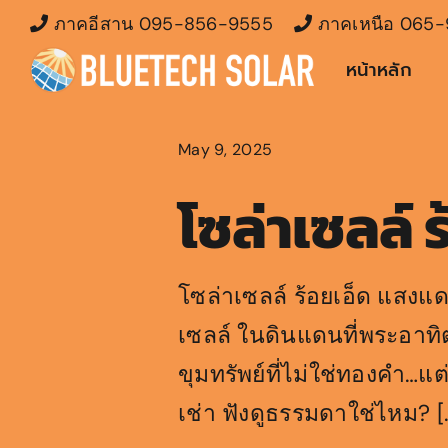
Skip
ภาคอีสาน
095-856-9555
ภาคเหนือ
065-
to
หน้าหลัก
content
May 9, 2025
โซล่าเซลล์ 
โซล่าเซลล์ ร้อยเอ็ด แสงแดด
เซลล์ ในดินแดนที่พระอาทิต
ขุมทรัพย์ที่ไม่ใช่ทองคำ…แต
เช่า ฟังดูธรรมดาใช่ไหม? [..