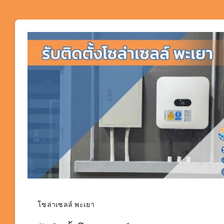
โซล่าเซลล์ พะเยา