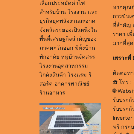
เลือกประหยัดค่าไฟ
หากคุณก
สำหรับบ้าน โรงงาน และ
การขับเค
ธุรกิจยุคพลังงานสะอาด
ที่สำคัญ 
จังหวัดระยองเป็นหนึ่งใน
ราคา เพ
พื้นที่เศรษฐกิจสำคัญของ
มากที่สุ
ภาคตะวันออก มีทั้งบ้าน
พักอาศัย หมู่บ้านจัดสรร
เพราะที่
โรงงานอุตสาหกรรม
ติดต่อทา
โกดังสินค้า โรงแรม รี
☎️ โทร :
สอร์ต อาคารพาณิชย์
🌐 Websi
ร้านอาหาร
รับประกั
รับประกั
Inverter
ฟรี กระ