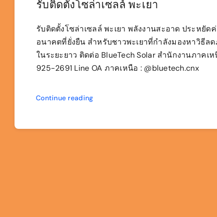
รับติดตั้งโซล่าเซลล์ พะเยา
รับติดตั้งโซล่าเซลล์ พะเยา พลังงานสะอาด ประหยัดค่า
อนาคตที่ยั่งยืน สำหรับชาวพะเยาที่กำลังมองหาวิธีล
ในระยะยาว ติดต่อ BlueTech Solar สำนักงานภาคเหน
925-2691 Line OA ภาคเหนือ : @bluetech.cnx
Continue reading