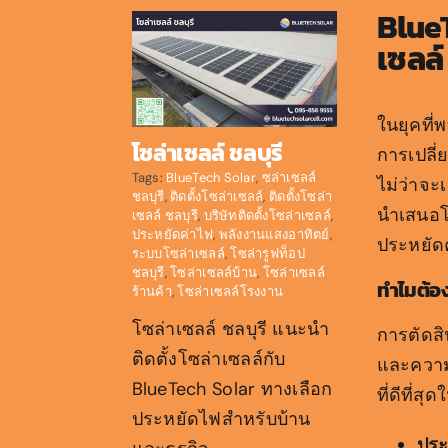
BlueT
เซลล์
ในยุคที
โซล่าเซลล์ ชลบุรี
การเปลี่
Tags:
BlueTech Solar
,
ซล่าเซลล์
ไม่ว่าจะ
ชลบุรี
,
ติดตั้งโซล่าเซลล์
,
ติดตั้งโซล่า
นำเสนอโซ
เซลล์ ชลบุรี
,
บริษัทติดตั้งโซล่าเซลล์
,
ประหยัดค่าไฟ
,
พลังงานแสงอาทิตย์
,
ประหยัดค
ระบบโซล่าเซลล์
,
โซล่ารูฟท็อป
ชลบุรี
,
โซล่าเซลล์บ้าน
,
โซล่าเซลล์
ทำไมต้อ
ร้านค้า
,
โซล่าเซลล์โรงงาน
โซล่าเซลล์ ชลบุรี แนะนำ
การตัดส
ติดตั้งโซล่าเซลล์กับ
และความน
BlueTech Solar ทางเลือก
ที่ดีที่สุ
ประหยัดไฟสำหรับบ้าน
ประ