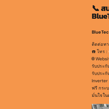
📞 สน
Blue
BlueTec
ติดต่อทา
☎️ โทร :
🌐 Websi
รับประกั
รับประกั
Inverter
ฟรี กระ
มั่นใจใ