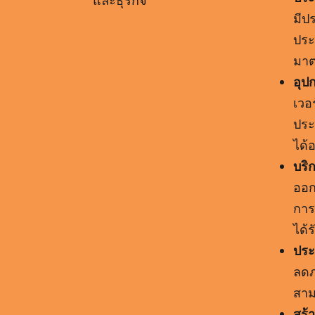
และธุรกิจ
มี
ประ
มา
อุป
เวอ
ประ
ได้
บริ
ออก
การ
ได้
ประ
ลดภ
สาม
สร้า