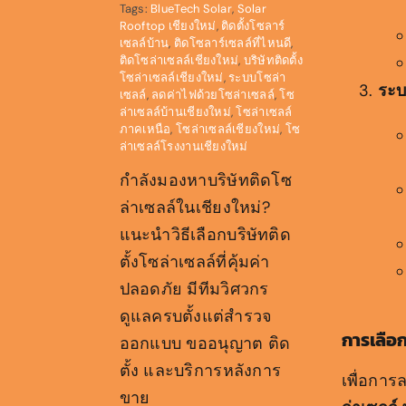
Tags:
BlueTech Solar
,
Solar
Rooftop เชียงใหม่
,
ติดตั้งโซลาร์
เซลล์บ้าน
,
ติดโซลาร์เซลล์ที่ไหนดี
,
ติดโซล่าเซลล์เชียงใหม่
,
บริษัทติดตั้ง
โซล่าเซลล์เชียงใหม่
,
ระบบโซล่า
ระบ
เซลล์
,
ลดค่าไฟด้วยโซล่าเซลล์
,
โซ
ล่าเซลล์บ้านเชียงใหม่
,
โซล่าเซลล์
ภาคเหนือ
,
โซล่าเซลล์เชียงใหม่
,
โซ
ล่าเซลล์โรงงานเชียงใหม่
กำลังมองหาบริษัทติดโซ
ล่าเซลล์ในเชียงใหม่?
แนะนำวิธีเลือกบริษัทติด
ตั้งโซล่าเซลล์ที่คุ้มค่า
ปลอดภัย มีทีมวิศวกร
ดูแลครบตั้งแต่สำรวจ
การเลือก
ออกแบบ ขออนุญาต ติด
ตั้ง และบริการหลังการ
เพื่อการล
ขาย