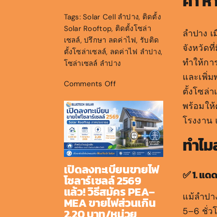
ค้า ห
Tags:
Solar Cell ลำปาง
,
ติดตั้ง
Solar Rooftop
,
ติดตั้งโซล่า
ลำปาง เม
เซลล์
,
ปรึกษา ลดค่าไฟ
,
รับติด
จังหวัดท
ตั้งโซล่าเซลล์
,
ลดค่าไฟ ลำปาง
,
ทำให้การ
โซล่าเซลล์ ลำปาง
และเพิ่ม
on
Comments Off
ตั้งโซล่
รับ
พร้อมให้
ติด
ตั้ง
โรงงาน แ
โซ
ทำไมล
ล่า
เซลล์
ลำปาง
เปิดลงทะเบียนขายไฟ
✅ 1. แด
โซลาร์เซลล์ 2569
แล้ว! วิธีสมัคร PEA–
แม้ลำปาง
MEA ขายไฟส่วนเกิน
5–6 ชั่
2.20 บาท/หน่วย