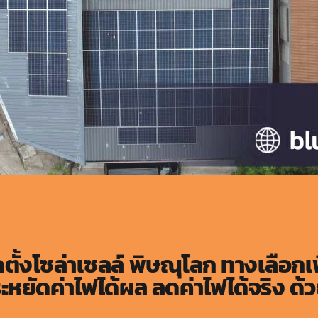
ดตั้งโซล่าเซลล์ พิษณุโลก ทางเลือกเพ
ะหยัดค่าไฟได้ผล ลดค่าไฟได้จริง ด