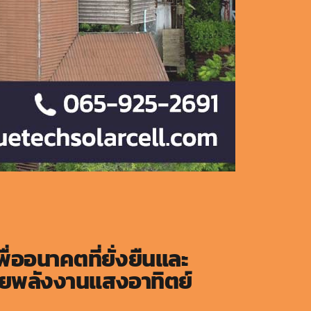
ื่ออนาคตที่ยั่งยืนและ
้วยพลังงานแสงอาทิตย์