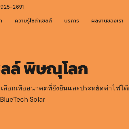
925-2691
ัก
ความรู้โซล่าเซลล์
บริการ
ผลงานของเรา
ซลล์ พิษณุโลก
งเลือกเพื่ออนาคตที่ยั่งยืนและประหยัดค่าไฟได
 BlueTech Solar