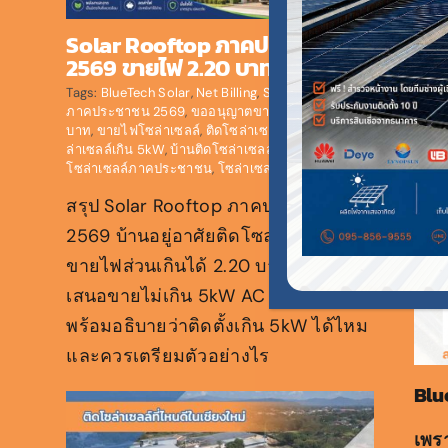
Solar Rooftop ภาคประชาชน
2569 ขายไฟ 2.20 บาท/หน่วย
Tags:
BlueTech Solar
,
Net Billing
,
Solar Rooftop
ภาคประชาชน 2569
,
ขออนุญาตขายไฟ
,
ขายไฟ 2.20
บาท
,
ขายไฟโซล่าเซลล์
,
ติดโซล่าเซลล์ขายไฟ
,
ติดโซ
ล่าเซลล์เกิน 5kW
,
บ้านติดโซล่าเซลล์
,
โซล่าเซลล์บ้าน
,
โซล่าเซลล์ภาคประชาชน
,
โซล่าเซลล์ออนกริด
สรุป Solar Rooftop ภาคประชาชน
2569 บ้านอยู่อาศัยติดโซล่าเซลล์และ
ขายไฟส่วนเกินได้ 2.20 บาท/หน่วย
เสนอขายไม่เกิน 5kW AC ต่อราย
พร้อมอธิบายว่าติดตั้งเกิน 5kW ได้ไหม
และควรเตรียมตัวอย่างไร
Blue
เพรา