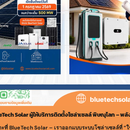
Tech Solar ผู้ให้บริการติดตั้งโซล่าเซลล์ พิษณุโลก – พล
ะที่ BlueTech Solar – เราออกแบบระบบโซล่าเซลล์ที่ “ใช่